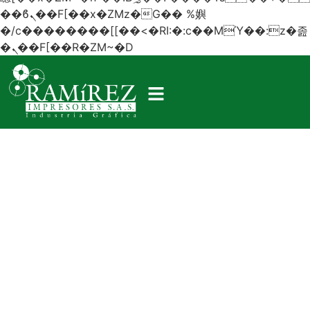
��ϐܢ��F[��x�ZMz�G�� %嬩
�/c��������[[��<�RI:�:c��MΎ��:z�졾
�ܢ��F[��R�ZM~�D