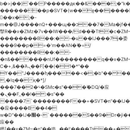
b�>j��)΄��!P�����ԫ��&���;�"k��B
��������p�SVT�(w��ę��!j����
��x�;�-
m��@J����nQ+���պ��כ��7�Ma�jf��J��ͱ4j���Ѳ�
撆R��x�ZMz�7v��IW���/d��ٞ�Тז�c�ZM~�ji�� ߒ��sQz�����Ԡ��DW��3�De�n"��M�+/
��������B��:�-�u��IJ���7j�委
���9��p�=�'m��AN�ޭ�=/
��������B��:�-
�n&������nUf���������q��x�ZM
Ϲ�+,&��Ὰܢ��F[��(�1�*"��
ϒ��"J����ԧ�����<�;�b"�� ���"j����
,�!q�� қ�*]/
���؝�2��7�SMc�s"���ޭ�DQ/�应
�ܢ��F_��!� :�s"��
����7`��������F��+�SVT�n"��IJ�
�应����B ��4�
w�D"��IJ�׭�-`������S��9�Dr�ji��EJ߅��gJ�
应��
矁[��x�ZM~�n"��IB؃��!'����Тѕ��+��(m��IK�ʭ�/|