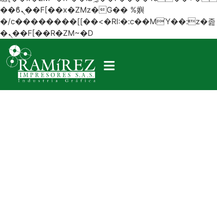
��ϐܢ��F[��x�ZMz�G�� %嬩
�/c��������[[��<�RI:�:c��MΎ��:z�졾
�ܢ��F[��R�ZM~�D