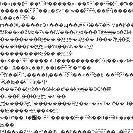
b�>j��)΄��!P�����ԫ��&���;�"k��B
��������p�SVT�(w��ę��!j����
��x�;�-
m��@J����nQ+���պ��כ��7�Ma�jf��J��ͱ4j���Ѳ�
撆R��x�ZMz�7v��IW���/d��ٞ�Тז�c�ZM~�ji�� ߒ��sQz�����Ԡ��DW��3�De�n"��M�+/
��������B��:�-�u��IJ���7j�委
���9��p�=�'m��AN�ޭ�=/
��������B��:�-
�n&������nUf���������q��x�ZM
Ϲ�+,&��Ὰܢ��F[��(�1�*"��
ϒ��"J����ԧ�����<�;�b"�� ���"j����
,�!q�� қ�*]/
���؝�2��7�SMc�s"���ޭ�DQ/�应
�ܢ��F_��!� :�s"��
����7`��������F��+�SVT�n"��IJ�
�应����B ��4�
w�D"��IJ�׭�-`������S��9�Dr�ji��EJ߅��gJ�
应��
矁[��x�ZM~�n"��IB؃��!'����Тѕ��+��(m��IK�ʭ�/|