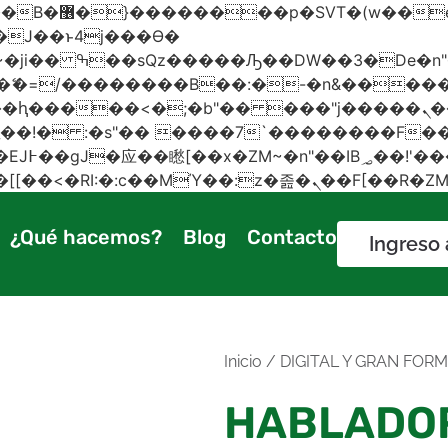
 ��x�;�-
AN�ޭ�=/��������B��:�-�n&���
��ϐܢ��F[��x�ZMz�G�� %嬩�/c��������[[��<�RI:�:c��MΎ��:z
¿Qué hacemos?
Blog
Contacto
Ingreso 
Inicio
/
DIGITAL Y GRAN FOR
HABLADO