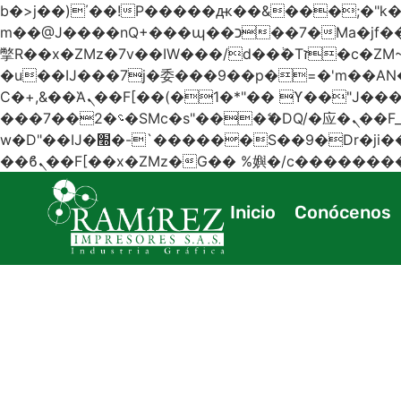
b�>j��)΄��!P�����ԫ��&���;�"k��B�޶�}��������p�SVT�(w��ę��!j������
m��@J����nQ+���պ��כ��7�Ma�jf��J��ͱ4j���Ѳ�
撆R��x�ZMz�7v��IW���/d��ٞ�Тז�c�ZM~�ji�� ߒ��sQz�����Ԡ��DW��3�De�n"��M�+/��������B��:�-
�u��IJ���7j�委���9��p�=�'m��
Ϲ�+,&��Ὰܢ��F[��(�1�*"�� ϒ��"J����ԧ�����<�;�b"�� ���"j�����ܢ��F[��x� ,�!q�� қ�*]/
���؝�2��7�SMc�s"���ޭ�DQ/�应�ܢ��F_��!� :�s"�� ����7`��������F��+�SVT�n"��IJ����nQ/�应����B ��4�
w�D"��IJ�׭�-`������S��9�Dr�ji��EJ߅��gJ�应��矁[��x�ZM~�n"��IB؃��!'����Тѕ��+��(m��IK�ʭ�/|
Inicio
Conócenos