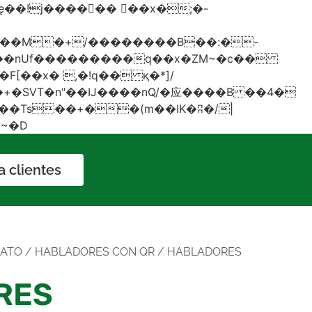
���nUf���������q��x�ZM~�
c��
�졾�ܢ��F[��R�ZM~�D
a clientes
MATO
/
HABLADORES CON QR
/ HABLADORES
RES