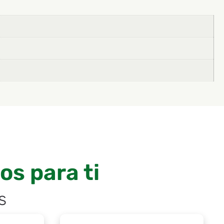
s para ti
s