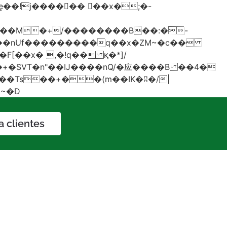
���nUf���������q��x�ZM~�
c��
�졾�ܢ��F[��R�ZM~�D
a clientes