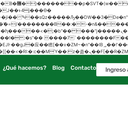
 ��x�;�-
AN�ޭ�=/��������B��:�-�n&���
��ϐܢ��F[��x�ZMz�G�� %嬩�/c��������[[��<�RI:�:c��MΎ��:z
¿Qué hacemos?
Blog
Contacto
Ingreso 