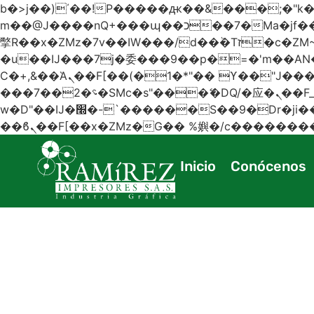
b�>j��)΄��!P�����ԫ��&���;�"k��B�޶�}��������p�SVT�(w��ę��!j������
m��@J����nQ+���պ��כ��7�Ma�jf��J��ͱ4j���Ѳ�
撆R��x�ZMz�7v��IW���/d��ٞ�Тז�c�ZM~�ji�� ߒ��sQz�����Ԡ��DW��3�De�n"��M�+/��������B��:�-
�u��IJ���7j�委���9��p�=�'m��
Ϲ�+,&��Ὰܢ��F[��(�1�*"�� ϒ��"J����ԧ�����<�;�b"�� ���"j�����ܢ��F[��x� ,�!q�� қ�*]/
���؝�2��7�SMc�s"���ޭ�DQ/�应�ܢ��F_��!� :�s"�� ����7`��������F��+�SVT�n"��IJ����nQ/�应����B ��4�
w�D"��IJ�׭�-`������S��9�Dr�ji��EJ߅��gJ�应��矁[��x�ZM~�n"��IB؃��!'����Тѕ��+��(m��IK�ʭ�/|
Inicio
Conócenos