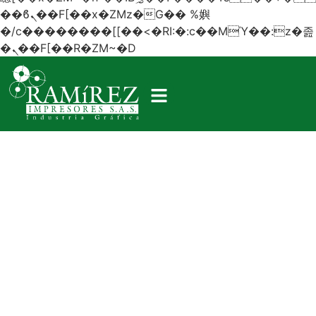
��ϐܢ��F[��x�ZMz�G�� %嬩
�/c��������[[��<�RI:�:c��MΎ��:z�졾
�ܢ��F[��R�ZM~�D