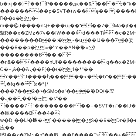
b�>j��)΄��!P�����ԫ��&���;�"k��B
��������p�SVT�(w��ę��!j����
��x�;�-
m��@J����nQ+���պ��כ��7�Ma�jf��J��ͱ4j���Ѳ�
撆R��x�ZMz�7v��IW���/d��ٞ�Тז�c�ZM~�ji�� ߒ��sQz�����Ԡ��DW��3�De�n"��M�+/
��������B��:�-�u��IJ���7j�委
���9��p�=�'m��AN�ޭ�=/
��������B��:�-
�n&������nUf���������q��x�ZM
Ϲ�+,&��Ὰܢ��F[��(�1�*"��
ϒ��"J����ԧ�����<�;�b"�� ���"j����
,�!q�� қ�*]/
���؝�2��7�SMc�s"���ޭ�DQ/�应
�ܢ��F_��!� :�s"��
����7`��������F��+�SVT�n"��IJ�
�应����B ��4�
w�D"��IJ�׭�-`������S��9�Dr�ji��EJ߅��gJ�
应��
矁[��x�ZM~�n"��IB؃��!'����Тѕ��+��(m��IK�ʭ�/|