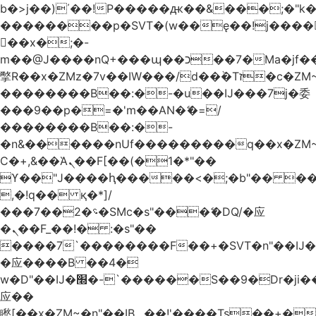
b�>j��)΄��!P�����ԫ��&���;�"k��B
��������p�SVT�(w��ę��!j����
��x�;�-
m��@J����nQ+���պ��כ��7�Ma�jf��J��ͱ4j���Ѳ�
撆R��x�ZMz�7v��IW���/d��ٞ�Тז�c�ZM~�ji�� ߒ��sQz�����Ԡ��DW��3�De�n"��M�+/
��������B��:�-�u��IJ���7j�委
���9��p�=�'m��AN�ޭ�=/
��������B��:�-
�n&������nUf���������q��x�ZM
Ϲ�+,&��Ὰܢ��F[��(�1�*"��
ϒ��"J����ԧ�����<�;�b"�� ���"j����
,�!q�� қ�*]/
���؝�2��7�SMc�s"���ޭ�DQ/�应
�ܢ��F_��!� :�s"��
����7`��������F��+�SVT�n"��IJ�
�应����B ��4�
w�D"��IJ�׭�-`������S��9�Dr�ji��EJ߅��gJ�
应��
矁[��x�ZM~�n"��IB؃��!'����Тѕ��+��(m��IK�ʭ�/|