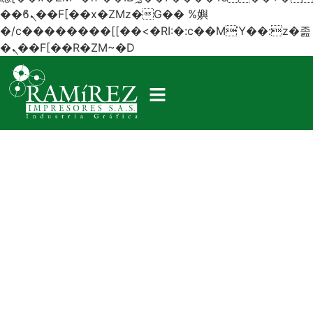
��ϐܢ��F[��x�ZMz�G�� %嬩
�/c��������[[��<�RI:�:c��MΎ��:z�졾
�ܢ��F[��R�ZM~�D